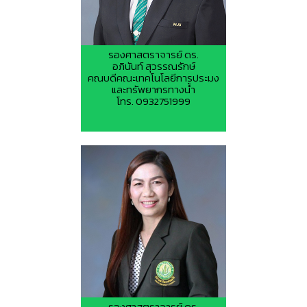
รองศาสตราจารย์ ดร.
อภินันท์ สุวรรณรักษ์
คณบดีคณะเทคโนโลยีการประมง
และทรัพยากรทางน้ำ
โทร. 0932751999
รองศาสตราจารย์ ดร.