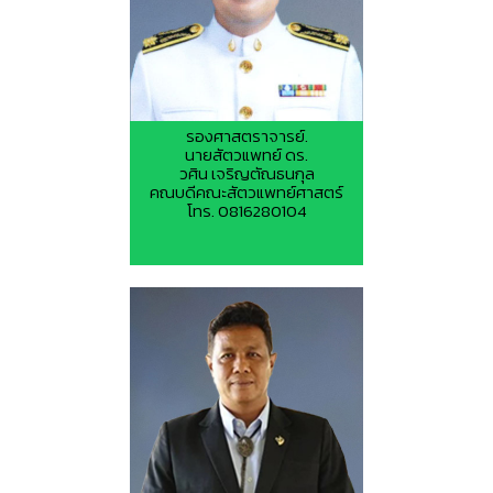
รองศาสตราจารย์.
นายสัตวแพทย์ ดร.
วศิน เจริญตัณธนกุล
คณบดีคณะสัตวแพทย์ศาสตร์
โทร. 0816280104