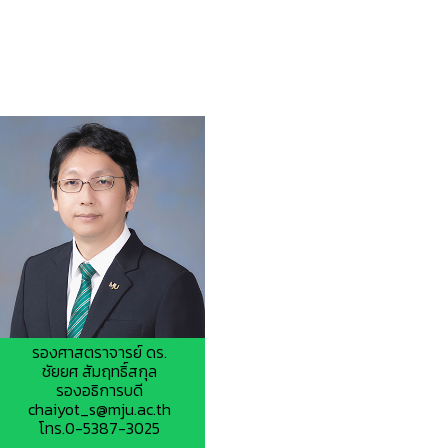
รองศาสตราจารย์ ดร.
ชัยยศ สัมฤทธิ์สกุล
รองอธิการบดี
chaiyot_s@mju.ac.th
โทร.0-5387-3025