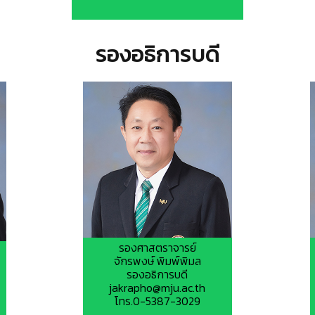
รองอธิการบดี
รองศาสตราจารย์
จักรพงษ์ พิมพ์พิมล
รองอธิการบดี
jakrapho@mju.ac.th
โทร.0-5387-3029