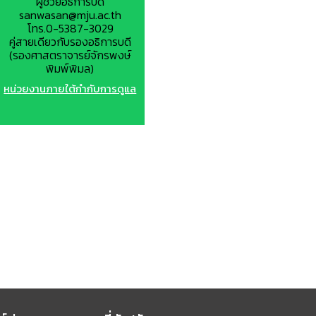
ผู้ช่วยอธิการบดี
sanwasan@mju.ac.th
โทร.0-5387-3029
คู่สายเดียวกับรองอธิการบดี
(รองศาสตราจารย์จักรพงษ์
พิมพ์พิมล)
หน่วยงานภายใต้กำกับการดูแล