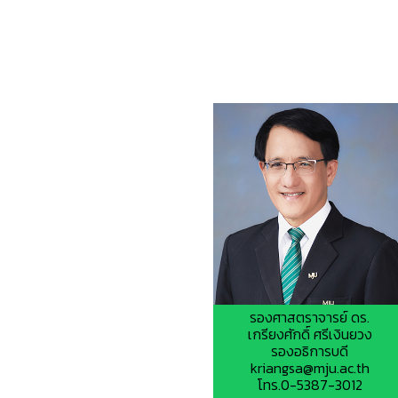
รองศาสตราจารย์ ดร.
เกรียงศักดิ์ ศรีเงินยวง
รองอธิการบดี
kriangsa@mju.ac.th
โทร.0-5387-3012