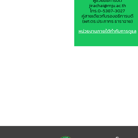
ผู้ช่วยอธิการบดี
jirachai@mju.ac.th
โทร.0-5387-3027
คู่สายเดียวกับรองอธิการบดี
(ผศ.ดร.ประภากร ธาราฉาย)
หน่วยงานภายใต้กำกับการดูแล