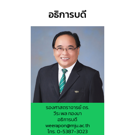
อธิการบดี
รองศาสตราจารย์ ดร.
วีระพล ทองมา
อธิการบดี
weerapon@mju.ac.th
โทร. 0-5387-3023