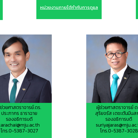
หน่วยงานภายใต้กำกับการดูแล
ู้ช่วยศาสตราจารย์.ดร.
ผู้ช่วยศาสตราจารย์ ด
ประภากร ธาราฉาย
สุริยจรัส เตชะตันมีนส
รองอธิการบดี
รองอธิการบดี
tarachai@mju.ac.th
suriyajaras@mju.ac.
โทร.0-5387-3027
โทร.0-5387-3028